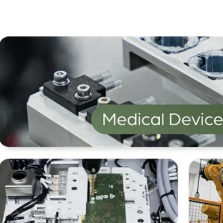
ジョン検査
to Propose a Director
Procedures
ate
股息政策
Dividend Policy
Anti-Corruption an
ストリップtoストリップの
ング
Policy
ビジョン検査
舉報政策和程序
ギー
Whistle-blowing Policy and
Procedures
ダイシング後のビジョン
付け
反貪污和賄賂政策
検査
Anti-Corruption and Bribery
Policy