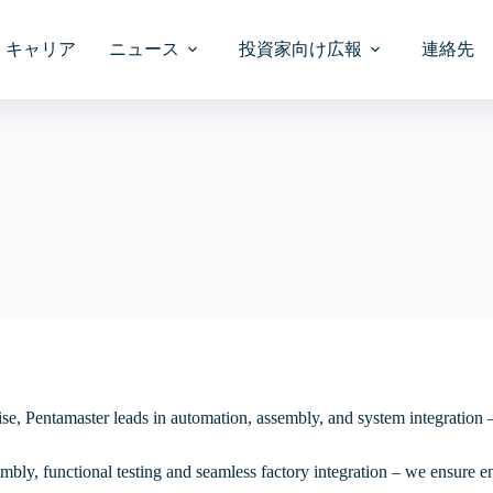
キャリア
ニュース
投資家向け広報
連絡先
Interactive Charts
Audit Committee
Audit Committee
Analysts Coverage
ジョ
ブリ
ボッ
レット
タレットベースのビジョ
ウェハーレベルのテスト
審核委員會
ウェハー/モジュ
ウェハレベルバ
分析師覆蓋面
溶接
ウェハーレベルの検査
レーザーマーキ
MS)
ン検査
ルバーンイン
Stock Fundamental
Nomination Committee
Nominating Commi
Investor Presentati
モジュールレベルのテス
提名委員會
モジュールレベ
投資者簡報
ルの分
最終検査
レーザー切断と
テス
シス
ガラスタレットベースの
ト
ンイン
Investment Calculator
Remuneration Committee
Remuneration Com
Information Reques
ビジョン検査
セン
薪酬委員會
投資諮詢
ルの配
Board Charter
Board Charter
プレ
リールtoリールのビジョン
董事會章程
ン
検査
Code of Ethics
Director’s Fit and 
ビネ
スと
道德規範
Policy
ペーパーテープtoテープの
e, Pentamaster leads in automation, assembly, and system integration —
’
Memorandum and Articles of
造
ビジョン検査
組織章程大綱及細則
Association
Code of Conducts
ー
bly, functional testing and seamless factory integration – we ensure end
ダイとワイヤボンドのビ
製品
Procedures for Shareholders
Whistle-blowing Po
股東提名董事的程序