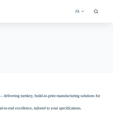
JA
Email Alerts
ールレベ
ーンイン
ウェハレベルテスト
ング
ttee
on
Downloads Library
ルのバー
ダイレベルのテスト
バリ取り
mittee
t
IR Contact
DBC/AMB基板レベルのテ
スト
ディスクリートレベルの
Proper
テスト
 delivering turnkey, build-to-print manufacturing solutions for
モジュールレベルの最終
テスト
-to-end excellence, tailored to your specifications.
licy and