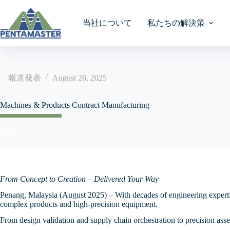
Skip
to
content
当社について
私たちの解決策
報道発表
August 26, 2025
IR Homepage
IR Homepage
タレットテストとビ
AAコリメータアセン
インテリジェントロ
SCOOT-CAR自動パ
投資者關係主頁
レーザーマーキング/
ン
ト生産システム (i-AR
保管回収システム
Machines & Products Contract Manufacturing
Financial Results
Financial Results
AA DOEアセンブリ
業績報告
DBC/AMB基板レベ
グラビティフィード
当社の市場分野
ミニストッカーASRS
離
Home
Financial Ratios
Financial Ratios
トとビジョン
テム
AAプロジェクターア
財務比率
ブリ
DBC/AMB基板レベ
食品＆飲料
Financial Calendar
Financial Reports
リニアピックアンド
高速仕分けシステム
置
財務報告
ーステストとビジョ
AAレンズ
自動車
Annual Reports
Announcements
From Concept to Creation – Delivered Your Way
自動保管ドライキャ
エポキシディスペン
公告
ットシステム
ケース取り付け
Penang, Malaysia (August 2025) – With decades of engineering expertis
Announcements
Circulars & Shareholders
メディテック製
complex products and high-precision equipment.
通函及股东会
Meetings
4-Way Shuttle System
超音波溶接ハンドラ
Annual General Meeting
From design validation and supply chain orchestration to precision assem
コンシューマー
Ducuments on Display
展示文件