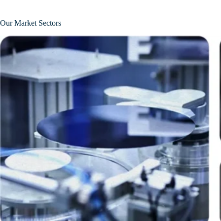
ピン挿入
Investor Presentation
Dissemination of Corpor
發佈企業通訊
半導体
Our Market Sectors
Communications
プラスチックハウジ
の自動交換
再生可能エネル
リードフレーム取り
養鶏場
トリムと成形